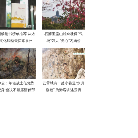
州畅销书榜单推荐 从浓
石狮宝盖山雄奇壮阔“气
文化底蕴去探索泉州
场”强大 “走心”内涵侨
少云：年轻战士任凭烈
云霄城有一处小巷道“水月
焚身 也决不暴露潜伏部
楼巷” 为游客讲述云霄
队