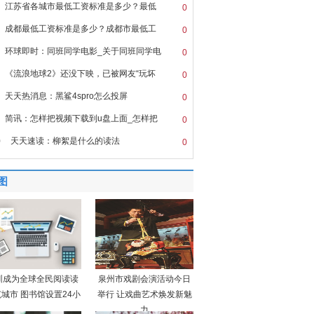
江苏省各城市最低工资标准是多少？最低
0
成都最低工资标准是多少？成都市最低工
0
环球即时：同班同学电影_关于同班同学电
0
《流浪地球2》还没下映，已被网友“玩坏
0
天天热消息：黑鲨4spro怎么投屏
0
简讯：怎样把视频下载到u盘上面_怎样把
0
0
天天速读：柳絮是什么的读法
0
图
圳成为全球全民阅读读
泉州市戏剧会演活动今日
城市 图书馆设置24小
举行 让戏曲艺术焕发新魅
力