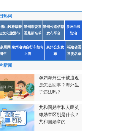
日热词
春雪山风雅颂映
泉州市委常
泉州公路信息
泉州白蚁
红文化旅游节
委最新名单
发布平台
防治
泉州网
泉州电动自行车如何
泉州公安发
福建省委
1周年
上牌
布
常委名单
片新闻
孕妇海外生子被遣返
是怎么回事？海外生
子违法吗？
共和国勋章和人民英
雄勋章区别是什么？
共和国勋章的