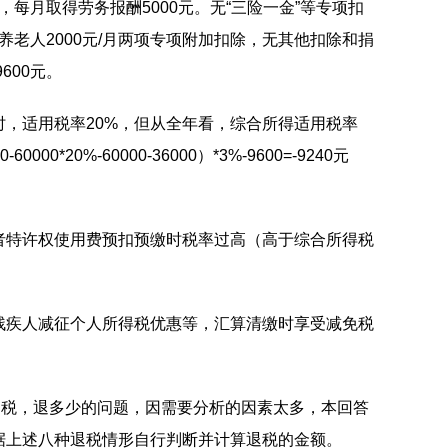
元，每月取得劳务报酬5000元。无“三险一金”等专项扣
赡养老人2000元/月两项专项附加扣除，无其他扣除和捐
600元。
，适用税率20%，但从全年看，综合所得适用税率
000*20%-60000-36000）*3%-9600=-9240元
者特许权使用费预扣预缴时税率过高（高于综合所得税
残疾人减征个人所得税优惠等，汇算清缴时享受减免税
退税，退多少的问题，因需要分析的因素太多，本回答
据上述八种退税情形自行判断并计算退税的金额。