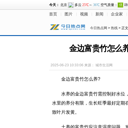
首页
图片
视频
新闻
企业家
今日热点网
>
热线
> 正
金边富贵竹怎么
2025-06-23 10:33:06
来源：
城市生活网
金边富贵竹怎么养?
水养的金边富贵竹需控制好水位
水里的养分有限，生长旺季最好定期
致叶片发黄。
土养的富贵竹应注意湿度问题，