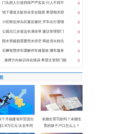
门头把人行道挡得严严实实 行人不得不
0
地下通道太陡存在安全隐患 希望相关部
0
小区附近掉头区最近被封 开车出行需绕
0
公园沿江步道边长满杂草 建议管理部门
0
因水管破损需要把水排空 两处消火栓往
0
石狮智慧停车缓解停车难显效 挪车服务
0
0
路牌方向标识存在错误 希望主管部门能
0
图
11个月福建省外贸进出
未婚生育罚款吗？未婚生
超1.8万亿元 比去年同
育的孩子户口怎么上？