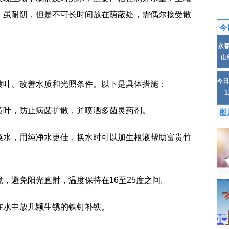
，虽耐阴，但是不可长时间放在荫蔽处，需偶尔接受散
今
永
山
今日
黄叶、改善水质和光照条件。以下是具体措施：
掉黄叶，防止病菌扩散，并喷洒多菌灵药剂。
图
期换水，用纯净水更佳，换水时可以加生根液帮助富贵竹
境，避免阳光直射，温度保持在16至25度之间。
或在水中放几颗生锈的铁钉补铁。