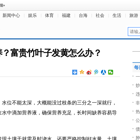
新闻中心
娱乐
体育
福建
台海
社会
生活
旅游
文
养？富贵竹叶子发黄怎么办？
每
一
炒
违
，水位不能太深，大概能没过枝条的三分之一深就行，
非
热
在水中滴加营养液，确保营养充足，长时间缺养容易导
公
债
肿
发现土壤干就需及时浇水，还要严格控制好水量，土壤