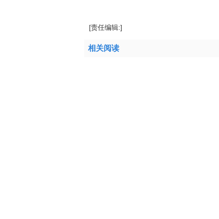
标签：
金边富贵竹怎么养
富贵竹叶子发黄
[责任编辑:]
相关阅读