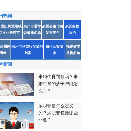
日热词
春雪山风雅颂映
泉州市委常
泉州公路信息
泉州白蚁
红文化旅游节
委最新名单
发布平台
防治
泉州网
泉州电动自行车如何
泉州公安发
福建省委
1周年
上牌
布
常委名单
片新闻
未婚生育罚款吗？未
婚生育的孩子户口怎
么上？
渎职罪是怎么定义
的？渎职罪包括哪些
罪名？