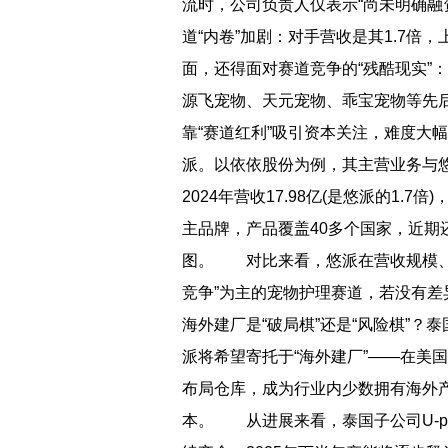
流时，公司负责人仅表示“尚未明确
道“内卷”加剧：对手营收是其1.7
面，还得面对赛道竞争的“残酷现实”：2
源飞宠物、天元宠物、乖宝宠物等先
靠“赛道红利”吸引资本关注，难度
派。以依依股份为例，其主营业务与悠
2024年营收17.98亿(是悠派的1.7
主品牌，产品覆盖40多个国家，近期
图。 对比来看，悠派在营收规模、
竞争”为主的宠物护理赛道，若没有
海外建厂是“破局棋”还是“风险棋”
派将希望寄托于“海外建厂”——在美
布局仓库，成为行业内少数拥有海外
本。 从进展来看，泰国子公司U-pl