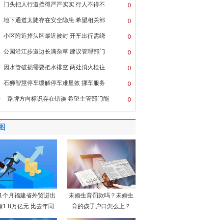
门头把人行道挡得严严实实 行人不得不
0
地下通道太陡存在安全隐患 希望相关部
0
小区附近掉头区最近被封 开车出行需绕
0
公园沿江步道边长满杂草 建议管理部门
0
因水管破损需要把水排空 两处消火栓往
0
石狮智慧停车缓解停车难显效 挪车服务
0
0
路牌方向标识存在错误 希望主管部门能
0
图
11个月福建省外贸进出
未婚生育罚款吗？未婚生
超1.8万亿元 比去年同
育的孩子户口怎么上？