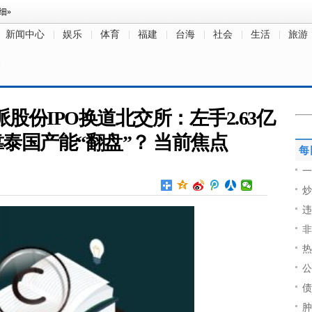
新闻中心
娱乐
体育
福建
台海
社会
生活
旅游
文
股份IPO换道北交所：左手2.63亿
泰国产能“翻盘”？ 当前焦点
每
一
炒
违
非
热
公
债
肿