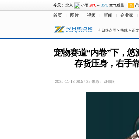
首页
图片
视频
新闻
企业家
今日热点网
>
热线
> 正
宠物赛道“内卷”下，悠派
存货压身，右手靠
2025-11-13 08:57:22
来源：
财鲸眼