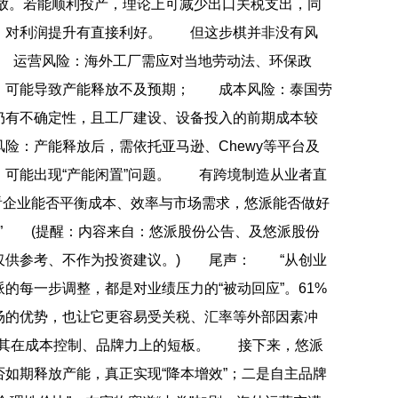
释放。若能顺利投产，理论上可减少出口关税支出，同
，对利润提升有直接利好。 但这步棋并非没有风
 运营风险：海外工厂需应对当地劳动法、环保政
，可能导致产能释放不及预期； 成本风险：泰国劳
仍有不确定性，且工厂建设、设备投入的前期成本较
险：产能释放后，需依托亚马逊、Chewy等平台及
，可能出现“产能闲置”问题。 有跨境制造从业者直
键看企业能否平衡成本、效率与市场需求，悠派能否做好
。” (提醒：内容来自：悠派股份公告、及悠派股份
仅供参考、不作为投资建议。) 尾声： “从创业
的每一步调整，都是对业绩压力的“被动回应”。61%
场的优势，也让它更容易受关税、汇率等外部因素冲
露了其在成本控制、品牌力上的短板。 接下来，悠派
如期释放产能，真正实现“降本增效”；二是自主品牌