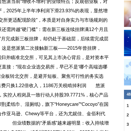
悠派当前“增收不增利”的业绩特点；反观创业板，对
2025年上半年净利润下滑23.93%的表现，显然增
交所更适配现阶段”，本质是对自身实力与市场规则的
需跨越“硬门槛”：需在新三板连续挂牌满12个月且
年7月完成新三板挂牌，却仍处于基础层，后续需完成层
这是悠派第二次接触新三板——2015年曾挂牌，
再度回归并瞄准北交所，可见其上市决心背后，是对资本平
直接：“现在企业选交易所，早已不是‘哪个高端选哪
从创业板转北交所，是避开短板、聚焦可行性的务实选
售费只换1.22倍收入，1186万关税啃掉利润 悠派
4
，实控人程岗及一致行动人持股39.7771%，核心产品
纸巾、湿厕纸)，旗下“Honeycare”“Cocoyo”在国
1
作亚马逊、Chewy等平台，还为尤妮佳、金佰利代
2
境外。 但业绩数据的“矛盾感”越来越明显：收入持续增
3