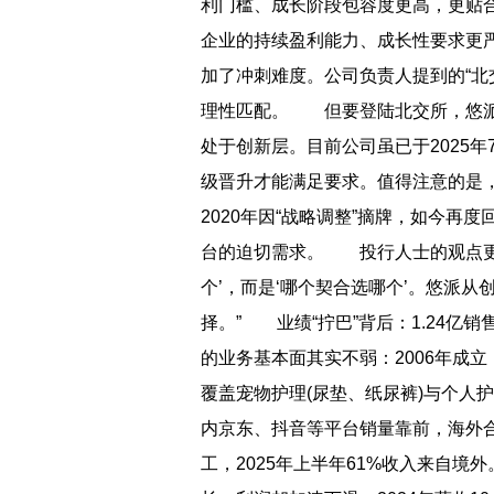
利门槛、成长阶段包容度更高，更贴合
企业的持续盈利能力、成长性要求更严，
加了冲刺难度。公司负责人提到的“北
理性匹配。 但要登陆北交所，悠派还
处于创新层。目前公司虽已于2025
级晋升才能满足要求。值得注意的是，
2020年因“战略调整”摘牌，如今
台的迫切需求。 投行人士的观点更
个’，而是‘哪个契合选哪个’。悠派
择。” 业绩“拧巴”背后：1.24亿销
的业务基本面其实不弱：2006年成立
覆盖宠物护理(尿垫、纸尿裤)与个人护理(柔
内京东、抖音等平台销量靠前，海外合
工，2025年上半年61%收入来自