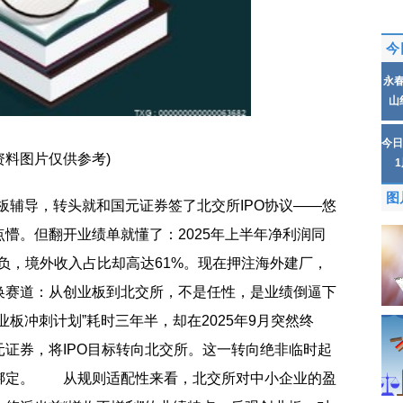
今
永
山
今日
资料图片仅供参考)
图
辅导，转头就和国元证券签了北交所IPO协议——悠
懵。但翻开业绩单就懂了：2025年上半年净利润同
转负，境外收入占比却高达61%。现在押注海外建厂，
换赛道：从创业板到北交所，不是任性，是业绩倒逼下
板冲刺计划”耗时三年半，却在2025年9月突然终
证券，将IPO目标转向北交所。这一转向绝非临时起
绑定。 从规则适配性来看，北交所对中小企业的盈