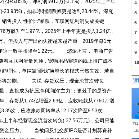
(+5.85%)，净利润5913万(-3.1%)；2025年上半年
4
4万(-23.93%)，扣非净利润跌幅更是达到28.44%。深究
5
 销售投入“性价比”暴跌，互联网红利消失成关键
6
76万飙升至1.97亿，2025年上半年更是投入1.24亿，
7
万。但投入与产出的失衡越来越严重：2019年每1元
8
24年这一数字骤降至1.22元。 悠派坦言，“电商广告
9
—随着互联网流量见顶，宠物用品赛道的线上推广成本
1
趋理性，单纯靠“砸钱”换增长的模式已然失效。若自
读
险还将加剧。 关税+存货双压，现金流首次转负
比增量，直接成为挤压净利润的“主力”；更棘手的是资产
年，存货从1.74亿增至2.63亿，应收账款从7760万增
3.35次，应收账款周转率从12.17次降至8.53次——
上半年经营现金流首次转负(-37.56万元)，公司只能
前
)缓解资金压力。 当被问及北交所IPO是否计划募资补
口