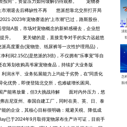
融资投向”，资金压力如何缓解仍待观察。 宠物赛
倍，上市潮退去后稀缺性不再 悠派想靠北交所打开局
021-2023年宠物赛道的“上市潮”已过，路斯股份、
后登陆A股，市场对宠物概念的新鲜感褪去，企业想
渎
大幅提升。 更关键的是，直接竞争对手的实力远超悠
派高度重合(宠物垫、纸尿裤等一次性护理用品)，
倍)，净利润2.15亿(是悠派的3倍)，不仅拥有“乐事宠”等自
还在筹划收购高爷家宠物食品，持续扩大业务版
利润水平、业务拓展能力上均处于劣势，在“同质化
怎
差异化优势，即便登陆北交所，也难破增长困局。
胎
？泰国产能将放量，但3大挑战待解 面对内外压力，悠
国弗吉尼亚州、泰国自建工厂，同时在美、英、日、泰
产能的企业，其核心目标很明确：规避关税、降低成
ay已于2024年9月取得宠物尿布生产许可证，目前手