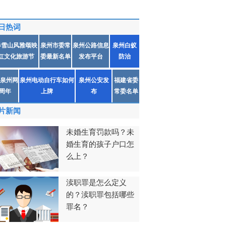
日热词
春雪山风雅颂映
泉州市委常
泉州公路信息
泉州白蚁
红文化旅游节
委最新名单
发布平台
防治
泉州网
泉州电动自行车如何
泉州公安发
福建省委
1周年
上牌
布
常委名单
片新闻
未婚生育罚款吗？未
婚生育的孩子户口怎
么上？
渎职罪是怎么定义
的？渎职罪包括哪些
罪名？