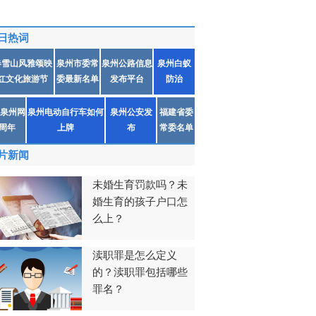
日热词
春雪山风雅颂映
泉州市委常
泉州公路信息
泉州白蚁
红文化旅游节
委最新名单
发布平台
防治
泉州网
泉州电动自行车如何
泉州公安发
福建省委
1周年
上牌
布
常委名单
片新闻
未婚生育罚款吗？未
婚生育的孩子户口怎
么上？
渎职罪是怎么定义
的？渎职罪包括哪些
罪名？