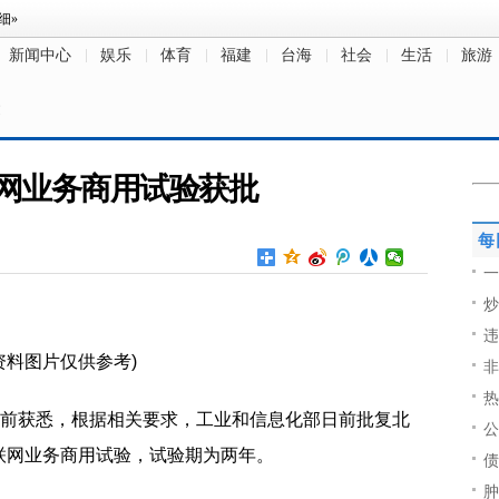
新闻中心
娱乐
体育
福建
台海
社会
生活
旅游
文
网业务商用试验获批
每
一
炒
违
资料图片仅供参考)
非
热
日前获悉，根据相关要求，工业和信息化部日前批复北
公
联网业务商用试验，试验期为两年。
债
肿