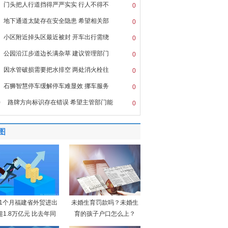
门头把人行道挡得严严实实 行人不得不
0
地下通道太陡存在安全隐患 希望相关部
0
小区附近掉头区最近被封 开车出行需绕
0
公园沿江步道边长满杂草 建议管理部门
0
因水管破损需要把水排空 两处消火栓往
0
石狮智慧停车缓解停车难显效 挪车服务
0
0
路牌方向标识存在错误 希望主管部门能
0
图
11个月福建省外贸进出
未婚生育罚款吗？未婚生
超1.8万亿元 比去年同
育的孩子户口怎么上？